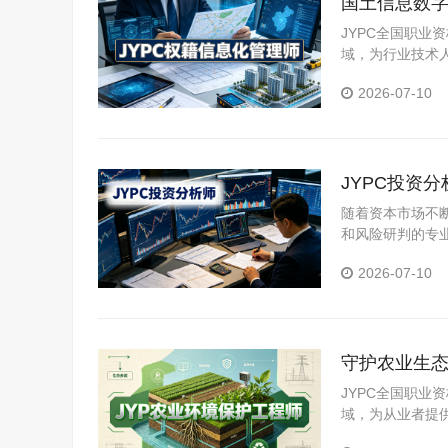
国土信息数字
升级
JYPC全国职
域，为行业技术
2026-07-10
JYPC投资
随着资本市场不
和风险研判的专
司、商业银行私
2026-07-10
理性判断的分析
守护农业生态
实力
JYPC全国职
域，为从业者提