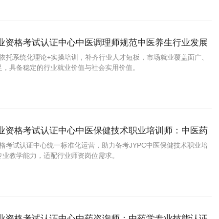
门，都需要既懂做账又懂查账的复合型人才。
职业资格考试认证中心中医调理师规范中医养生行业发展
师依托系统化理论+实操培训，补齐行业人才短板，市场就业覆盖面广、
足，具备稳定的行业就业价值与社会实用价值。
职业资格考试认证中心中医保健技术职业培训师：中医药
证
资格考试认证中心统一标准化运营，助力备考JYPC中医保健技术职业培
专业教学能力，适配行业师资岗位需求。
职业资格考试认证中心中药咨询师：中药学专业技能认证