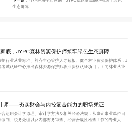
下一篇：
守护林海生态家底，JYPC森林资源保护师筑牢绿色
生态屏障
家底，JYPC森林资源保护师筑牢绿色生态屏障
保护行业从业标准、补齐生态管护人才短板、健全林业资源保护体系，J
资格考试认证中心推出森林资源保护师职业资格认证项目，面向林业从业
员、林区巡护人员、环保从业者、林业创业者开展系统化考评培育，全
保护专业化水平。
审计师——夯实财会与内控复合能力的职场凭证
综合运用会计学原理、审计学方法及相关经济法规，从事企事业单位日
表编制、税务处理以及内部财务审查、经营合规性检查工作的专业人
不开规范的账务处理和有效的内部监督，无论是中小微企业还是集团公