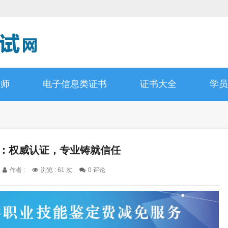
程师
电子信息类证书
证书大全
学员
师：权威认证，专业铸就信任
作者 :
浏览 : 61 次
0 评论