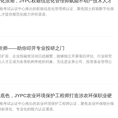
化浪潮，JYPC权籍信息化管理师赋能不动产技术人才
业资格考试认证中心推出的权籍信息化管理师认证，聚焦国土权籍数字化领
人才提供规范化能力评价渠道。
分析师——助你叩开专业投研之门
断扩容、企业投融资活动日趋频繁，能够独立开展项目评估、行业研究
业人才正成为各类机构争抢的对象。无论是证券公司、投资基金管理公
行部，还是实体企业的战略投资部门，都亟需懂数据、懂行业、能输出
人员。
底色，JYPC农业环境保护工程师打造涉农环保职业硬
业资格考试认证中心推出的农业环境保护工程师认证，聚焦农业环保细分领
供标准化、专业化的能力认证通道。