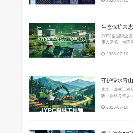
2026-07-10
生态保护常态
竞争力
JYPC全国职
用人需求，为环
2026-07-10
守护绿水青山
为统一森林工程
职业资格考试认
人员、林业工程
2026-07-10
评培育，全面夯