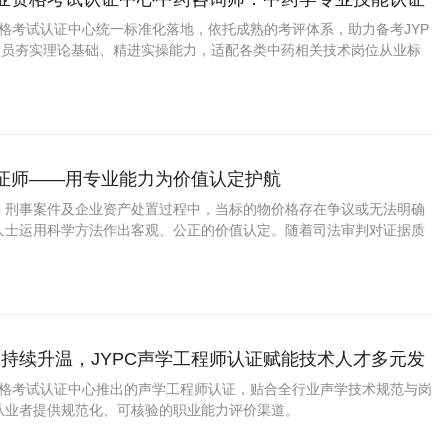
资格考试认证中心统一标准化落地，依托成熟的考评体系，助力备考JYP
学员夯实理论基础、精进实操能力，适配各类中药相关技术岗位从业标
鉴证师——用专业能力为价值认定护航
、刑事案件及企业资产处置过程中，当标的物价格存在争议或无法明确
人士运用科学方法作出客观、公正的价值认定。随着司法审判对证据质
，保险理赔、二手车交易、艺术品典当、企业清产核资等领域对价格鉴
持续增长。
持续升温，JYPC声学工程师认证赋能技术人才多元发
业资格考试认证中心推出的声学工程师认证，贴合全行业声学技术规范与岗
从业者提供规范化、可核验的职业能力评价渠道。