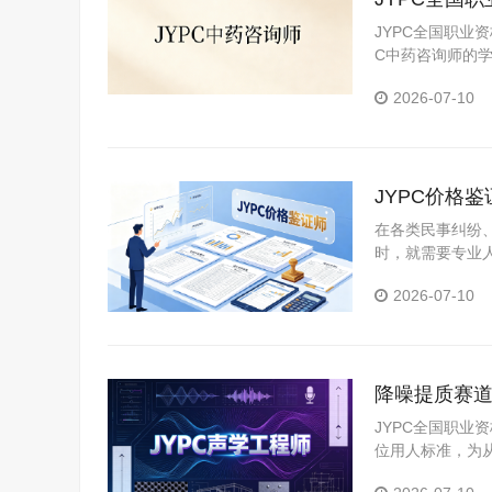
JYPC全国职业
C中药咨询师的
准。
2026-07-10
JYPC价格
在各类民事纠纷
时，就需要专业
量要求不断提高
2026-07-10
证服务的需求也
降噪提质赛道
展
JYPC全国职
位用人标准，为