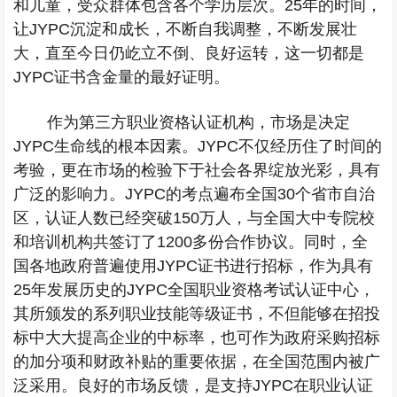
和儿童，受众群体包含各个学历层次。
25
年的时间，
让
JYPC
沉淀和成长，不断自我调整，不断发展壮
大，直至今日仍屹立不倒、良好运转，这一切都是
JYPC
证书含金量的最好证明。
作为第三方职业资格
认证机构，市场是决定
JYPC
生命线的根本因素。
JYPC
不仅经历住了时间的
考验，更在市场的检验下于社会各界绽放光彩，具有
广泛的影响力。
JYPC
的考点遍布全国
30
个省市自治
区，认证人数已经突破
150
万人，与全国大中专院校
和培训机构共签订了
1200
多份合作协议。同时，全
国各地政府普遍使用
JYPC
证书进行招标，作为具有
25
年发展历史的
JYPC
全国职业资格考试认证中心，
其所颁发的系列职业技能等级证书，不但能够在招投
标中大大提高企业的中标率，也可作为政府采购招标
的加分项和财政补贴的重要依据，在全国范围内被广
泛采用。良好的市场反馈，是支持
JYPC
在职业认证