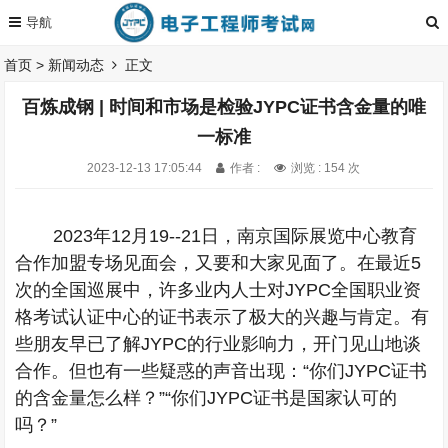
首页
>
新闻动态
正文
百炼成钢 | 时间和市场是检验JYPC证书含金量的唯
一标准
2023-12-13 17:05:44
作者 :
浏览 : 154 次
2023
年
12
月
19--21
日，南京国际展览中心教育
合作加盟专场见面会，又要和大家见面了。在最近
5
次的全国巡展中，许多业内人士对
JYPC
全国职业资
格考试认证中心的证书表示了极大的兴趣与肯定。有
些朋友早已了解
JYPC
的行业影响力，开门见山地谈
合作。但也有一些疑惑的声音出现：“你们
JYPC
证书
的含金量怎么样？”“你们
JYPC
证书是国家认可的
吗？”