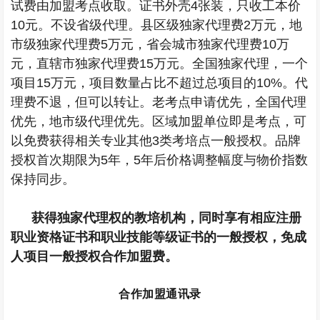
试费由加盟考点收取。证书外壳
4
张装，只收工本价
10
元。不设省级代理。县区级独家代理费
2
万元，地
市级独家代理费
5
万元，省会城市独家代理费
10
万
元，直辖市独家代理费
15
万元。全国独家代理，一个
项目
15
万元，项目数量占比不超过总项目的
10%
。代
理费不退，但可以转让。老考点申请优先，全国代理
优先，地市级代理优先。区域加盟单位即是考点，可
以免费获得相关专业其他
3
类考培点一般授权。品牌
授权首次期限为
5
年，
5
年后价格调整幅度与物价指数
保持同步。
获得独家代理权的教培机构，同时享有相应注册
职业资格证书和职业技能等级证书的一般授权，免成
人项目一般授权合作加盟费。
合作加盟通讯录