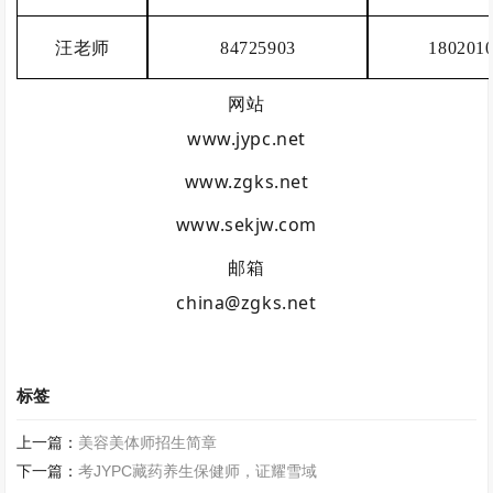
汪老师
84725903
180201
网站
www.jypc.net
www.zgks.net
www.sekjw.com
邮箱
china@zgks.net
标签
上一篇：
美容美体师招生简章
下一篇：
考JYPC藏药养生保健师，证耀雪域